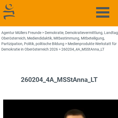
Agentur Müllers Freunde
Naviga
Agentur Müllers Freunde
>
Demokratie
,
Demokratievermittlung
,
Landtag
Oberösterreich
,
Mediendidaktik
,
Mitbestimmung
,
Mitbeteiligung
,
Partizipation
,
Politik
,
politische Bildung
>
Medienprodukte Werkstatt für
Demokratie in Oberösterreich 2026
>
260204_4A_MSStAnna_LT
260204_4A_MSStAnna_LT