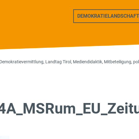
ers Freunde
DEMOKRATIELANDSCHAF
Demokratievermittlung
,
Landtag Tirol
,
Mediendidaktik
,
Mitbeteiligung
,
pol
4A_MSRum_EU_Zeitun