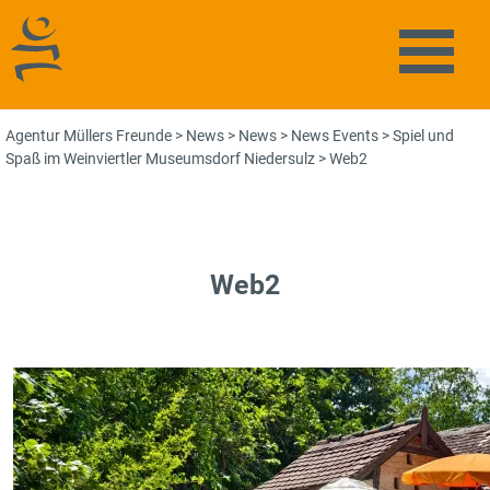
Agentur Müllers Freunde
Naviga
Agentur Müllers Freunde
>
News
>
News
>
News Events
>
Spiel und
Spaß im Weinviertler Museumsdorf Niedersulz
>
Web2
Web2