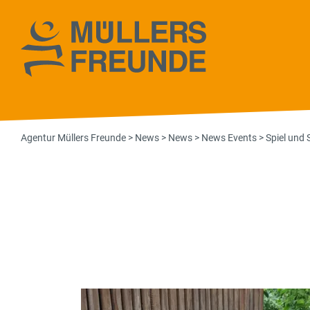
Agentur Müll
Agentur Müllers Freunde
>
News
>
News
>
News Events
>
Spiel und