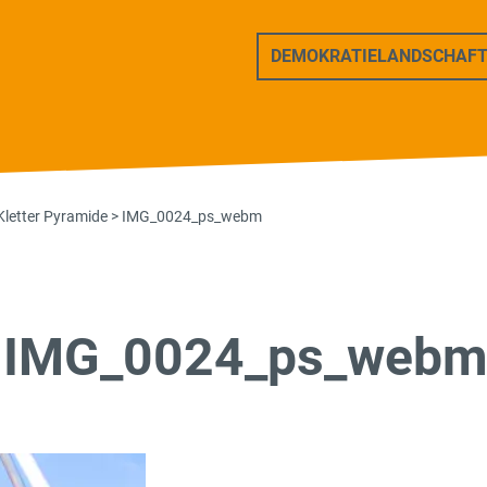
ers Freunde
DEMOKRATIELANDSCHAF
Kletter Pyramide
>
IMG_0024_ps_webm
IMG_0024_ps_web