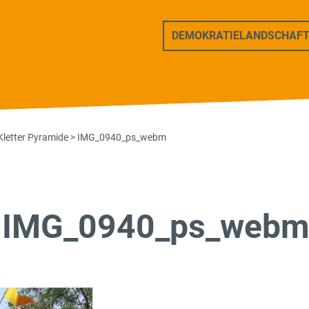
ers Freunde
DEMOKRATIELANDSCHAF
Kletter Pyramide
>
IMG_0940_ps_webm
IMG_0940_ps_web