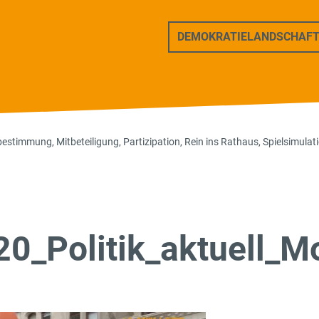
ers Freunde
DEMOKRATIELANDSCHAF
bestimmung
,
Mitbeteiligung
,
Partizipation
,
Rein ins Rathaus
,
Spielsimulat
0_Politik_aktuell_M