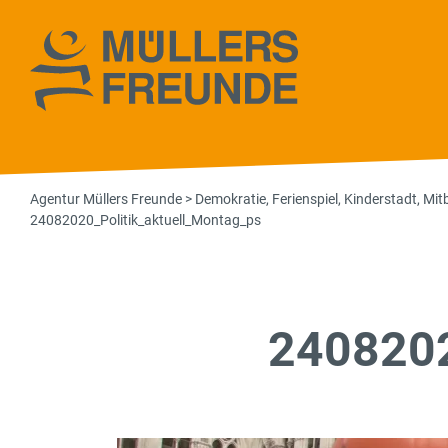
Agentur Müll
Agentur Müllers Freunde
>
Demokratie
,
Ferienspiel
,
Kinderstadt
,
Mit
24082020_Politik_aktuell_Montag_ps
2408202