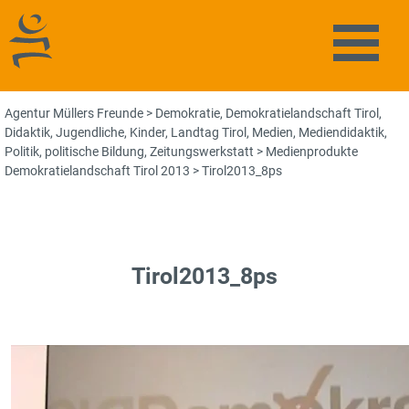
Agentur Müllers Freunde
Naviga
Agentur Müllers Freunde
>
Demokratie
,
Demokratielandschaft Tirol
,
Didaktik
,
Jugendliche
,
Kinder
,
Landtag Tirol
,
Medien
,
Mediendidaktik
,
Politik
,
politische Bildung
,
Zeitungswerkstatt
>
Medienprodukte
Demokratielandschaft Tirol 2013
>
Tirol2013_8ps
Tirol2013_8ps