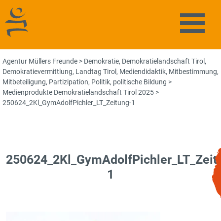
Agentur Müllers Freunde
Naviga
Agentur Müllers Freunde
>
Demokratie
,
Demokratielandschaft Tirol
,
Demokratievermittlung
,
Landtag Tirol
,
Mediendidaktik
,
Mitbestimmung
,
Mitbeteiligung
,
Partizipation
,
Politik
,
politische Bildung
>
Medienprodukte Demokratielandschaft Tirol 2025
>
250624_2Kl_GymAdolfPichler_LT_Zeitung-1
250624_2Kl_GymAdolfPichler_LT_Zeit
1