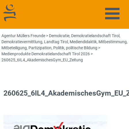
Agentur Müllers Freunde
Naviga
Agentur Müllers Freunde
>
Demokratie
,
Demokratielandschaft Tirol
,
Demokratievermittlung
,
Landtag Tirol
,
Mediendidaktik
,
Mitbestimmung
,
Mitbeteiligung
,
Partizipation
,
Politik
,
politische Bildung
>
Medienprodukte Demokratielandschaft Tirol 2026
>
260625_6IL4_AkademischesGym_EU_Zeitung
260625_6IL4_AkademischesGym_EU_Z