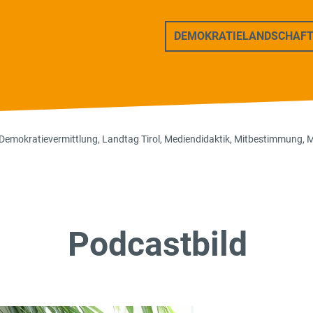
ers Freunde
DEMOKRATIELANDSCHAF
Demokratievermittlung
,
Landtag Tirol
,
Mediendidaktik
,
Mitbestimmung
,
M
Podcastbild