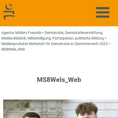
Agentur Müllers Freunde
Naviga
Agentur Müllers Freunde
>
Demokratie
,
Demokratievermittlung
,
Mediendidaktik
,
Mitbeteiligung
,
Partizipation
,
politische Bildung
>
Medienprodukte Werkstatt für Demokratie in Oberösterreich 2023
>
MS8Wels_Web
MS8Wels_Web