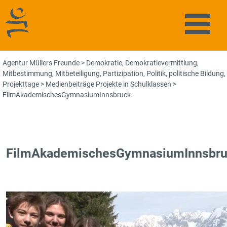
Agentur Müllers Freunde
Naviga
Agentur Müllers Freunde
>
Demokratie
,
Demokratievermittlung
,
Mitbestimmung
,
Mitbeteiligung
,
Partizipation
,
Politik
,
politische Bildung
,
Projekttage
>
Medienbeiträge Projekte in Schulklassen
>
FilmAkademischesGymnasiumInnsbruck
FilmAkademischesGymnasiumInnsbru