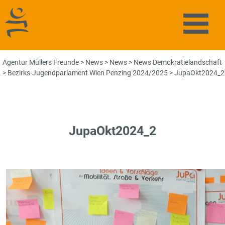
Agentur Müllers Freunde
Naviga
Agentur Müllers Freunde
>
News
>
News
>
News Demokratielandschaft
>
Bezirks-Jugendparlament Wien Penzing 2024/2025
>
JupaOkt2024_2
JupaOkt2024_2