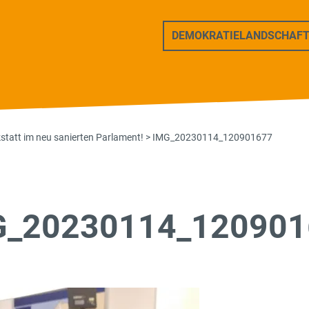
ers Freunde
DEMOKRATIELANDSCHAF
statt im neu sanierten Parlament!
>
IMG_20230114_120901677
G_20230114_120901