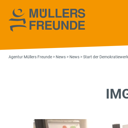
Agentur Müll
Agentur Müllers Freunde
>
News
>
News
>
Start der Demokratiewerk
IM