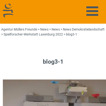
Agentur Müllers Freunde
Naviga
Agentur Müllers Freunde
>
News
>
News
>
News Demokratielandschaft
>
Spielforscher-Werkstatt Laxenburg 2022
>
blog3-1
blog3-1