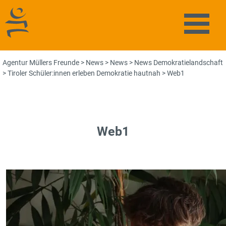
Agentur Müllers Freunde
Naviga
Agentur Müllers Freunde
>
News
>
News
>
News Demokratielandschaft
>
Tiroler Schüler:innen erleben Demokratie hautnah
>
Web1
Web1