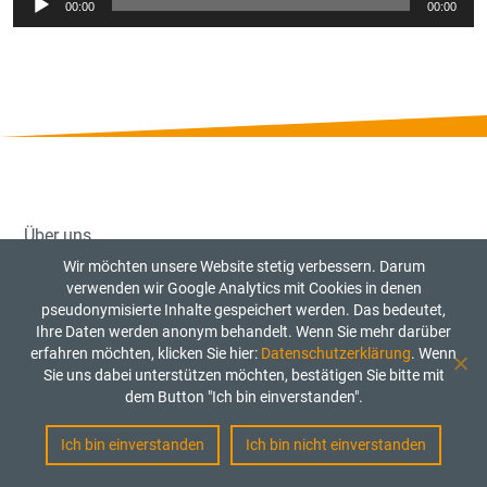
00:00
00:00
Player
Über uns
Referenzen
Wir möchten unsere Website stetig verbessern. Darum
Pressestimmen
verwenden wir Google Analytics mit Cookies in denen
pseudonymisierte Inhalte gespeichert werden. Das bedeutet,
Kontakt
Ihre Daten werden anonym behandelt. Wenn Sie mehr darüber
erfahren möchten, klicken Sie hier:
Datenschutzerklärung
. Wenn
Sie uns dabei unterstützen möchten, bestätigen Sie bitte mit
Datenschutzerklärung
dem Button "Ich bin einverstanden".
Impressum
Aktuelle Jobangebote
Ich bin einverstanden
Ich bin nicht einverstanden
Kinderschutzkonzept