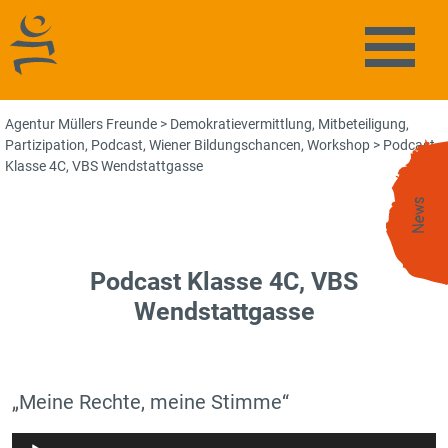
Agentur Müllers Freunde
Naviga
Agentur Müllers Freunde
>
Demokratievermittlung
,
Mitbeteiligung
,
Partizipation
,
Podcast
,
Wiener Bildungschancen
,
Workshop
>
Podcast
Klasse 4C, VBS Wendstattgasse
News
Podcast Klasse 4C, VBS
Wendstattgasse
„Meine Rechte, meine Stimme“
Audio-