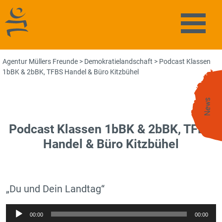
Agentur Müllers Freunde
Naviga
Agentur Müllers Freunde
>
Demokratielandschaft
>
Podcast Klassen
1bBK & 2bBK, TFBS Handel & Büro Kitzbühel
News
Podcast Klassen 1bBK & 2bBK, TFBS
Handel & Büro Kitzbühel
„Du und Dein Landtag“
Audio-
00:00
00:00