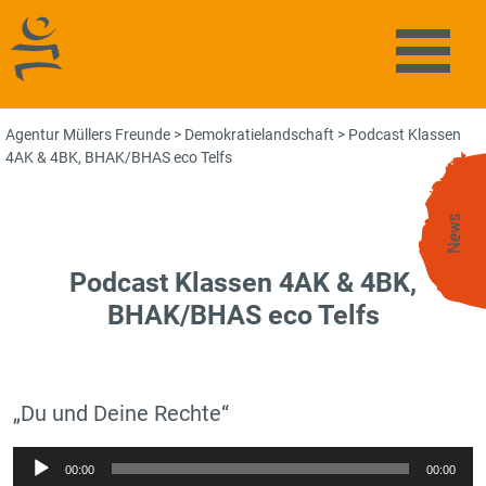
Agentur Müllers Freunde
Naviga
Agentur Müllers Freunde
>
Demokratielandschaft
>
Podcast Klassen
4AK & 4BK, BHAK/BHAS eco Telfs
News
Podcast Klassen 4AK & 4BK,
BHAK/BHAS eco Telfs
„Du und Deine Rechte“
Audio-
00:00
00:00