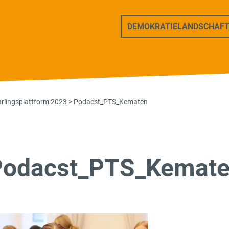
ers Freunde
DEMOKRATIELANDSCHAF
hrlingsplattform 2023
>
Podacst_PTS_Kematen
Podacst_PTS_Kemat