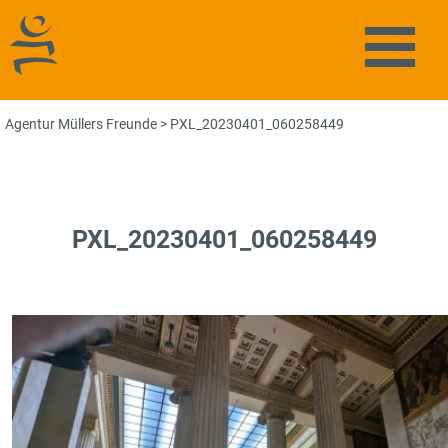
Agentur Müllers Freunde
Naviga
Agentur Müllers Freunde
>
PXL_20230401_060258449
PXL_20230401_060258449