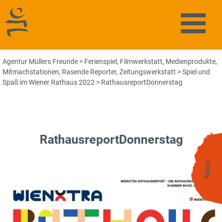
Agentur Müllers Freunde
Naviga
Agentur Müllers Freunde
>
Ferienspiel
,
Filmwerkstatt
,
Medienprodukte
,
Mitmachstationen
,
Rasende Reporter
,
Zeitungswerkstatt
>
Spiel und
Spaß im Wiener Rathaus 2022
>
RathausreportDonnerstag
RathausreportDonnerstag
News