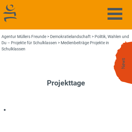
Agentur Müllers Freunde
Naviga
Agentur Müllers Freunde
>
Demokratielandschaft
>
Politik, Wahlen und
Du – Projekte für Schulklassen
>
Medienbeiträge Projekte in
Schulklassen
News
Projekttage