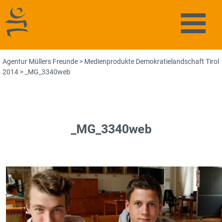
Agentur Müllers Freunde
Naviga
Agentur Müllers Freunde
>
Medienprodukte Demokratielandschaft Tirol
2014
>
_MG_3340web
_MG_3340web